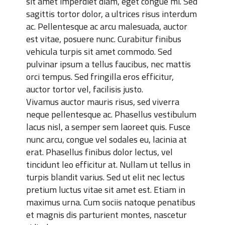
sit amet imperdiet diam, eget congue mi. Sed
sagittis tortor dolor, a ultrices risus interdum
ac. Pellentesque ac arcu malesuada, auctor
est vitae, posuere nunc. Curabitur finibus
vehicula turpis sit amet commodo. Sed
pulvinar ipsum a tellus faucibus, nec mattis
orci tempus. Sed fringilla eros efficitur,
auctor tortor vel, facilisis justo.
Vivamus auctor mauris risus, sed viverra
neque pellentesque ac. Phasellus vestibulum
lacus nisl, a semper sem laoreet quis. Fusce
nunc arcu, congue vel sodales eu, lacinia at
erat. Phasellus finibus dolor lectus, vel
tincidunt leo efficitur at. Nullam ut tellus in
turpis blandit varius. Sed ut elit nec lectus
pretium luctus vitae sit amet est. Etiam in
maximus urna. Cum sociis natoque penatibus
et magnis dis parturient montes, nascetur